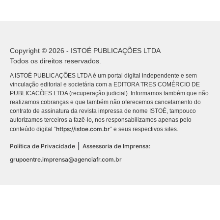
Copyright © 2026 - ISTOÉ PUBLICAÇÕES LTDA
Todos os direitos reservados.
A ISTOÉ PUBLICAÇÕES LTDA é um portal digital independente e sem
vinculação editorial e societária com a EDITORA TRES COMÉRCIO DE
PUBLICACÕES LTDA (recuperação judicial). Informamos também que não
realizamos cobranças e que também não oferecemos cancelamento do
contrato de assinatura da revista impressa de nome ISTOÉ, tampouco
autorizamos terceiros a fazê-lo, nos responsabilizamos apenas pelo
https://istoe.com.br
conteúdo digital “
” e seus respectivos sites.
|
Política de Privacidade
Assessoria de Imprensa:
grupoentre.imprensa@agenciafr.com.br