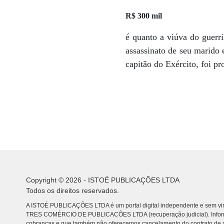
R$ 300 mil
é quanto a viúva do guerr
assassinato de seu marido
capitão do Exército, foi p
Copyright © 2026 - ISTOÉ PUBLICAÇÕES LTDA
Todos os direitos reservados.
A ISTOÉ PUBLICAÇÕES LTDA é um portal digital independente e sem vin
TRES COMÉRCIO DE PUBLICACÕES LTDA (recuperação judicial). Info
cobranças e que também não oferecemos cancelamento do contrato de a