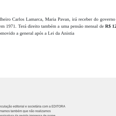
ilheiro Carlos Lamarca, Maria Pavan, irá receber do govern
 em 1971. Terá direito também a uma pensão mensal de
R$ 12
romovido a general após a Lei da Anistia
culação editorial e societária com a EDITORA
rmamos também que não realizamos
ssinatura da revista impressa de nome