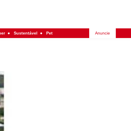
her
Sustentável
Pet
Anuncie