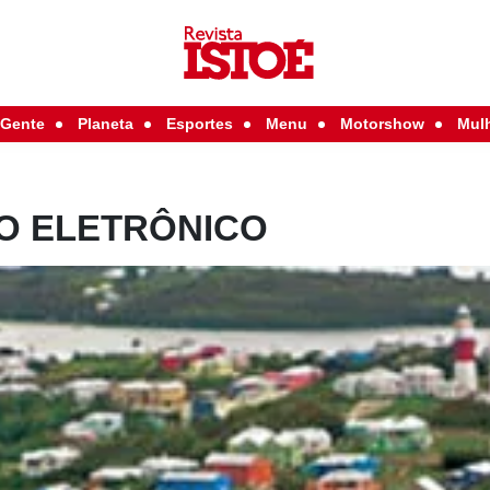
Gente
Planeta
Esportes
Menu
Motorshow
Mul
O ELETRÔNICO