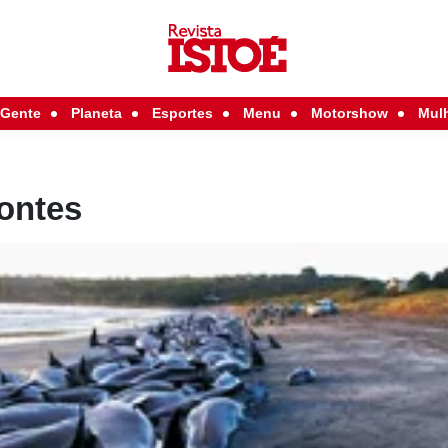
Gente
Planeta
Esportes
Menu
Motorshow
Mul
ontes