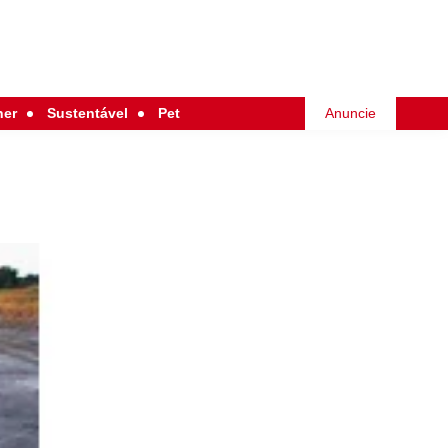
her
Sustentável
Pet
Anuncie