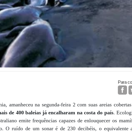
Para co
ia, amanheceu na segunda-feira 2 com suas areias cobertas 
ais de 400 baleias já encalharam na costa do país
. Ecolog
straliano emite frequências capazes de enlouquecer os mam
o. O ruído de um sonar é de 230 decibéis, o equivalente 