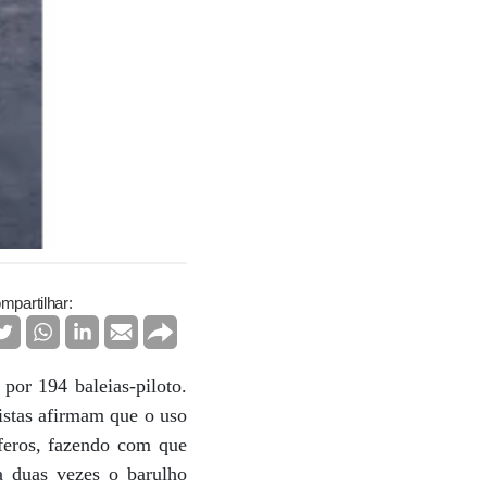
mpartilhar:
por 194 baleias-piloto.
istas afirmam que o uso
íferos, fazendo com que
a duas vezes o barulho