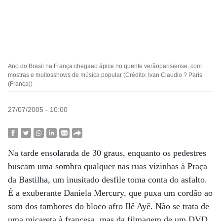
Ano do Brasil na França chegaao ápice no quente verãoparisiense, com
mostras e muitosshows de música popular (Crédito: Ivan Claudio ? Paris
(França))
27/07/2005 - 10:00
Na tarde ensolarada de 30 graus, enquanto os pedestres
buscam uma sombra qualquer nas ruas vizinhas à Praça
da Bastilha, um inusitado desfile toma conta do asfalto.
É a exuberante Daniela Mercury, que puxa um cordão ao
som dos tambores do bloco afro Ilê Ayê. Não se trata de
uma micareta à francesa, mas da filmagem de um DVD,