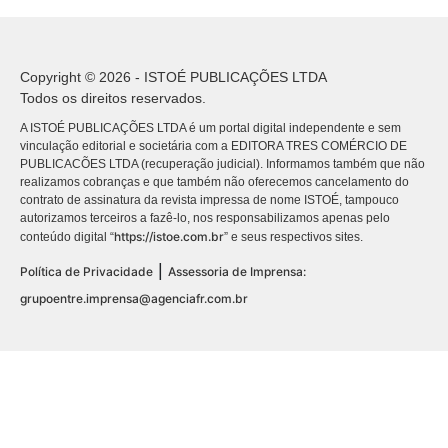
Copyright © 2026 - ISTOÉ PUBLICAÇÕES LTDA
Todos os direitos reservados.
A ISTOÉ PUBLICAÇÕES LTDA é um portal digital independente e sem
vinculação editorial e societária com a EDITORA TRES COMÉRCIO DE
PUBLICACÕES LTDA (recuperação judicial). Informamos também que não
realizamos cobranças e que também não oferecemos cancelamento do
contrato de assinatura da revista impressa de nome ISTOÉ, tampouco
autorizamos terceiros a fazê-lo, nos responsabilizamos apenas pelo
https://istoe.com.br
conteúdo digital “
” e seus respectivos sites.
|
Política de Privacidade
Assessoria de Imprensa:
grupoentre.imprensa@agenciafr.com.br