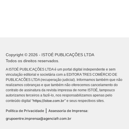
Copyright © 2026 - ISTOÉ PUBLICAÇÕES LTDA
Todos os direitos reservados.
A ISTOÉ PUBLICAÇÕES LTDA é um portal digital independente e sem
vinculação editorial e societária com a EDITORA TRES COMÉRCIO DE
PUBLICACÕES LTDA (recuperação judicial). Informamos também que não
realizamos cobranças e que também não oferecemos cancelamento do
contrato de assinatura da revista impressa de nome ISTOÉ, tampouco
autorizamos terceiros a fazê-lo, nos responsabilizamos apenas pelo
https://istoe.com.br
conteúdo digital “
” e seus respectivos sites.
|
Política de Privacidade
Assessoria de Imprensa:
grupoentre.imprensa@agenciafr.com.br