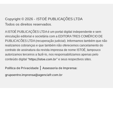
Copyright © 2026 - ISTOÉ PUBLICAÇÕES LTDA
Todos os direitos reservados.
A ISTOÉ PUBLICAÇÕES LTDA é um portal digital independente e sem
vinculação editorial e societária com a EDITORA TRES COMÉRCIO DE
PUBLICACÕES LTDA (recuperação judicial). Informamos também que não
realizamos cobranças e que também não oferecemos cancelamento do
contrato de assinatura da revista impressa de nome ISTOÉ, tampouco
autorizamos terceiros a fazê-lo, nos responsabilizamos apenas pelo
https://istoe.com.br
conteúdo digital “
” e seus respectivos sites.
|
Política de Privacidade
Assessoria de Imprensa:
grupoentre.imprensa@agenciafr.com.br