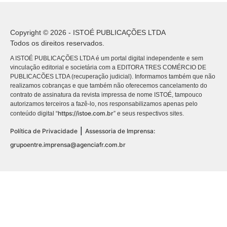
Copyright © 2026 - ISTOÉ PUBLICAÇÕES LTDA
Todos os direitos reservados.
A ISTOÉ PUBLICAÇÕES LTDA é um portal digital independente e sem
vinculação editorial e societária com a EDITORA TRES COMÉRCIO DE
PUBLICACÕES LTDA (recuperação judicial). Informamos também que não
realizamos cobranças e que também não oferecemos cancelamento do
contrato de assinatura da revista impressa de nome ISTOÉ, tampouco
autorizamos terceiros a fazê-lo, nos responsabilizamos apenas pelo
https://istoe.com.br
conteúdo digital “
” e seus respectivos sites.
|
Política de Privacidade
Assessoria de Imprensa:
grupoentre.imprensa@agenciafr.com.br