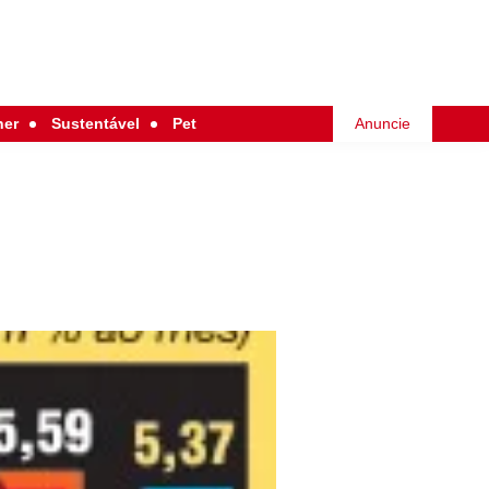
her
Sustentável
Pet
Anuncie