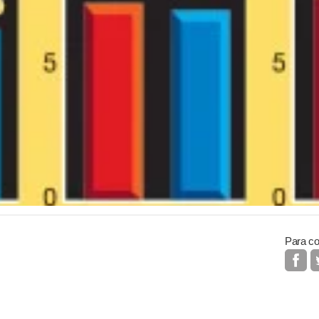
Para co