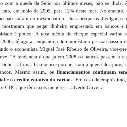
do com a queda da Selic nos últimos meses, não se iluda. 
o ano, em maio de 2005, para 12% neste mês. No entanto, o
o não caíram no mesmo ritmo. Duas pesquisas divulgadas n
, mostraram que pegar dinheiro emprestado em bancos e f
uidado é pouco. A taxa média do cheque especial variou 
 2006 até agora, enquanto a de empréstimo pessoal passou 
do o economista Miguel José Ribeiro de Oliveira, vice-pre
eve. "A tendência é que já em 2008 os bancos passem a re
 Selic", afirma. Isso ocorre porque, com a queda dos juros, o
 bancos. Mesmo assim,
os financiamentos continuam send
al e o crédito rotativo do cartão.
"Em caso de empréstimo, 
 o CDC, que têm taxas menores", adverte Oliveira.