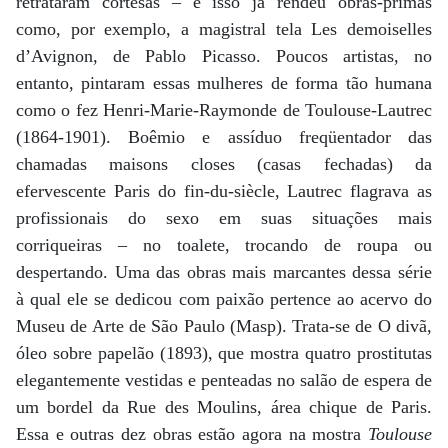
retrataram cortesãs – e isso já rendeu obras-primas
como, por exemplo, a magistral tela Les demoiselles
d’Avignon, de Pablo Picasso. Poucos artistas, no
entanto, pintaram essas mulheres de forma tão humana
como o fez Henri-Marie-Raymonde de Toulouse-Lautrec
(1864-1901). Boêmio e assíduo freqüentador das
chamadas maisons closes (casas fechadas) da
efervescente Paris do fin-du-siècle, Lautrec flagrava as
profissionais do sexo em suas situações mais
corriqueiras – no toalete, trocando de roupa ou
despertando. Uma das obras mais marcantes dessa série
à qual ele se dedicou com paixão pertence ao acervo do
Museu de Arte de São Paulo (Masp). Trata-se de O divã,
óleo sobre papelão (1893), que mostra quatro prostitutas
elegantemente vestidas e penteadas no salão de espera de
um bordel da Rue des Moulins, área chique de Paris.
Essa e outras dez obras estão agora na mostra
Toulouse