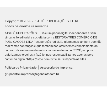
Copyright © 2026 - ISTOÉ PUBLICAÇÕES LTDA
Todos os direitos reservados.
A ISTOÉ PUBLICAÇÕES LTDA é um portal digital independente e sem
vinculação editorial e societária com a EDITORA TRES COMÉRCIO DE
PUBLICACÕES LTDA (recuperação judicial). Informamos também que não
realizamos cobranças e que também não oferecemos cancelamento do
contrato de assinatura da revista impressa de nome ISTOÉ, tampouco
autorizamos terceiros a fazê-lo, nos responsabilizamos apenas pelo
https://istoe.com.br
conteúdo digital “
” e seus respectivos sites.
|
Política de Privacidade
Assessoria de Imprensa:
grupoentre.imprensa@agenciafr.com.br