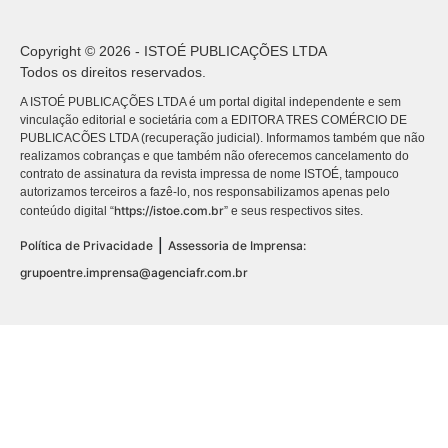
Copyright © 2026 - ISTOÉ PUBLICAÇÕES LTDA
Todos os direitos reservados.
A ISTOÉ PUBLICAÇÕES LTDA é um portal digital independente e sem
vinculação editorial e societária com a EDITORA TRES COMÉRCIO DE
PUBLICACÕES LTDA (recuperação judicial). Informamos também que não
realizamos cobranças e que também não oferecemos cancelamento do
contrato de assinatura da revista impressa de nome ISTOÉ, tampouco
autorizamos terceiros a fazê-lo, nos responsabilizamos apenas pelo
https://istoe.com.br
conteúdo digital “
” e seus respectivos sites.
|
Política de Privacidade
Assessoria de Imprensa:
grupoentre.imprensa@agenciafr.com.br