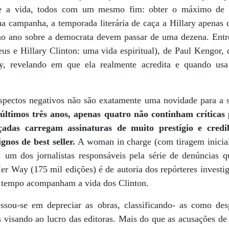
te a vida, todos com um mesmo fim: obter o máximo de p
ua campanha, a temporada literária de caça a Hillary apenas 
 no ano sobre a democrata devem passar de uma dezena. Entr
(Deus e Hillary Clinton: uma vida espiritual), de Paul Kengor
ary, revelando em que ela realmente acredita e quando usa
aspectos negativos não são exatamente uma novidade para a 
 últimos três anos, apenas quatro não continham críticas 
çadas carregam assinaturas de muito prestígio e credi
os de best seller.
A woman in charge (com tiragem inicial
n, um dos jornalistas responsáveis pela série de denúncias 
 Way (175 mil edições) é de autoria dos repórteres investig
o tempo acompanham a vida dos Clinton.
ssou-se em depreciar as obras, classificando- as como des
s visando ao lucro das editoras. Mais do que as acusações d