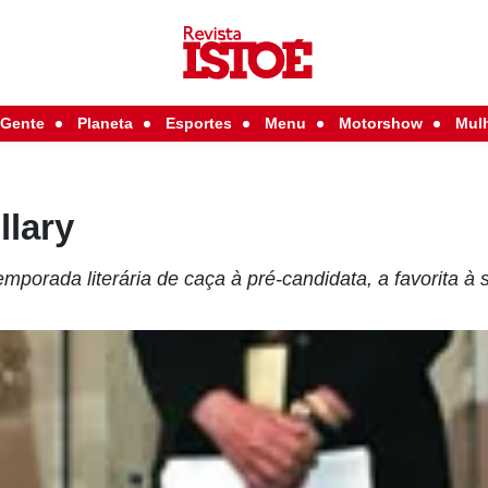
Gente
Planeta
Esportes
Menu
Motorshow
Mul
llary
mporada literária de caça à pré-candidata, a favorita 