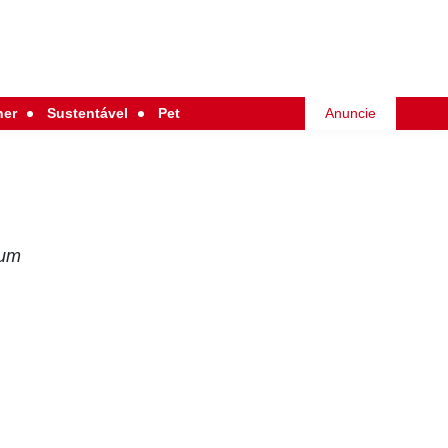
her
Sustentável
Pet
Anuncie
 um