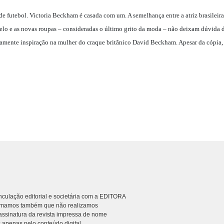
 futebol. Victoria Beckham é casada com um. A semelhança entre a atriz brasileira 
abelo e as novas roupas – consideradas o último grito da moda – não deixam dúvida
amente inspiração na mulher do craque britânico David Beckham. Apesar da cópia,
culação editorial e societária com a EDITORA
rmamos também que não realizamos
ssinatura da revista impressa de nome
 apenas pelo conteúdo digital