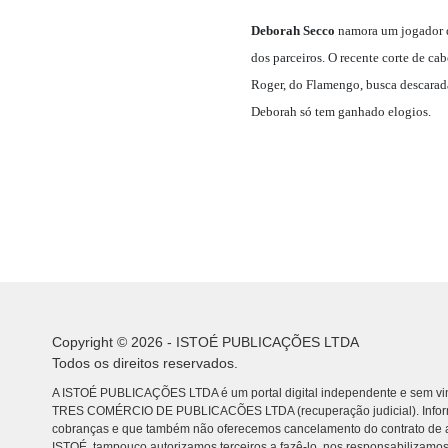
Deborah Secco
namora um jogador de
dos parceiros. O recente corte de c
Roger, do Flamengo, busca descarad
Deborah só tem ganhado elogios.
Copyright © 2026 - ISTOÉ PUBLICAÇÕES LTDA
Todos os direitos reservados.
A ISTOÉ PUBLICAÇÕES LTDA é um portal digital independente e sem vin
TRES COMÉRCIO DE PUBLICACÕES LTDA (recuperação judicial). Info
cobranças e que também não oferecemos cancelamento do contrato de a
ISTOÉ, tampouco autorizamos terceiros a fazê-lo, nos responsabilizamos