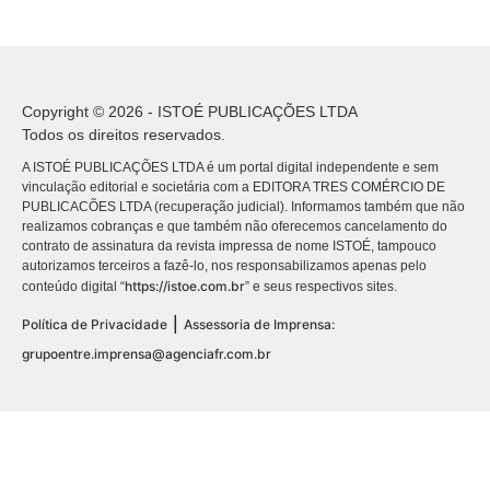
Copyright © 2026 - ISTOÉ PUBLICAÇÕES LTDA
Todos os direitos reservados.
A ISTOÉ PUBLICAÇÕES LTDA é um portal digital independente e sem
vinculação editorial e societária com a EDITORA TRES COMÉRCIO DE
PUBLICACÕES LTDA (recuperação judicial). Informamos também que não
realizamos cobranças e que também não oferecemos cancelamento do
contrato de assinatura da revista impressa de nome ISTOÉ, tampouco
autorizamos terceiros a fazê-lo, nos responsabilizamos apenas pelo
https://istoe.com.br
conteúdo digital “
” e seus respectivos sites.
|
Política de Privacidade
Assessoria de Imprensa:
grupoentre.imprensa@agenciafr.com.br