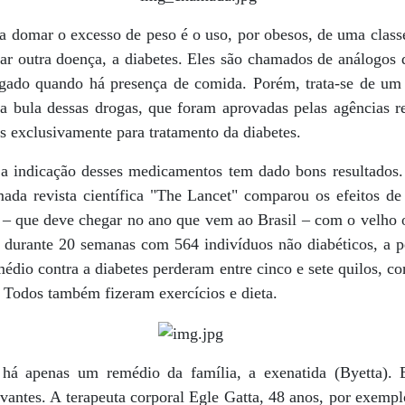
a domar o excesso de peso é o uso, por obesos, de uma class
atar outra doença, a diabetes. Eles são chamados de análog
lgado quando há presença de comida. Porém, trata-se de um 
da bula dessas drogas, que foram aprovadas pelas agências r
s exclusivamente para tratamento da diabetes.
 a indicação desses medicamentos tem dado bons resultados
ada revista científica "The Lancet" comparou os efeitos d
de – que deve chegar no ano que vem ao Brasil – com o velho o
 durante 20 semanas com 564 indivíduos não diabéticos, a 
édio contra a diabetes perderam entre cinco e sete quilos, co
 Todos também fizeram exercícios e dieta.
 há apenas um remédio da família, a exenatida (Byetta). E
antes. A terapeuta corporal Egle Gatta, 48 anos, por exempl