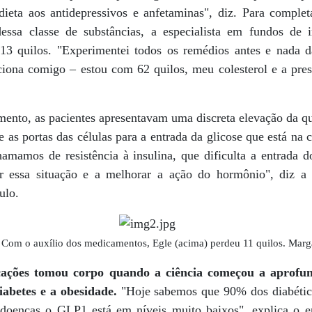
ieta aos antidepressivos e anfetaminas", diz. Para complet
dessa classe de substâncias, a especialista em fundos de 
 13 quilos. "Experimentei todos os remédios antes e nada d
ciona comigo – estou com 62 quilos, meu colesterol e a pre
ento, as pacientes apresentavam uma discreta elevação da qu
 as portas das células para a entrada da glicose que está na 
amamos de resistência à insulina, que dificulta a entrada d
ar essa situação e a melhorar a ação do hormônio", diz a 
ulo.
Com o auxílio dos medicamentos, Egle (acima) perdeu 11 quilos. Marg
cações tomou corpo quando a ciência começou a aprofu
diabetes e a obesidade.
"Hoje sabemos que 90% dos diabético
doenças o GLP1 está em níveis muito baixos", explica o en