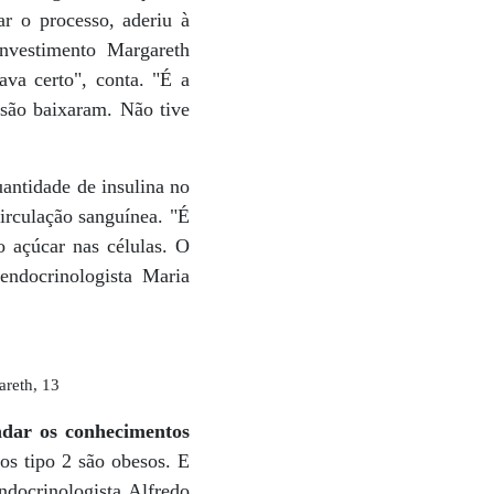
ar o processo, aderiu à
investimento Margareth
ava certo", conta. "É a
ssão baixaram. Não tive
antidade de insulina no
circulação sanguínea. "É
o açúcar nas células. O
endocrinologista Maria
areth, 13
ndar os conhecimentos
s tipo 2 são obesos. E
docrinologista Alfredo