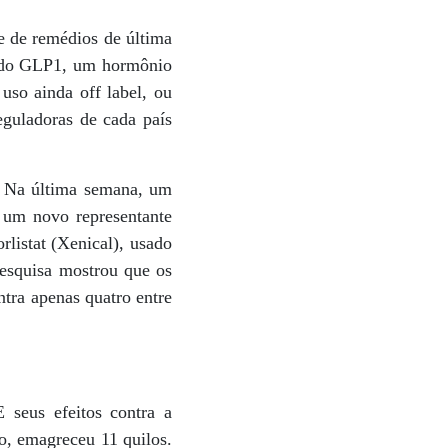
e de remédios de última
os do GLP1, um hormônio
uso ainda off label, ou
eguladoras de cada país
. Na última semana, um
e um novo representante
rlistat (Xenical), usado
pesquisa mostrou que os
ntra apenas quatro entre
 seus efeitos contra a
o, emagreceu 11 quilos.