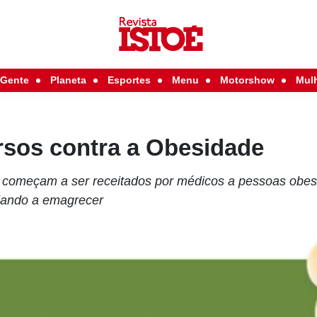
Gente
Planeta
Esportes
Menu
Motorshow
Mul
sos contra a Obesidade
 começam a ser receitados por médicos a pessoas obe
udando a emagrecer