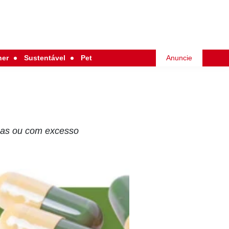
her
Sustentável
Pet
Anuncie
sas ou com excesso