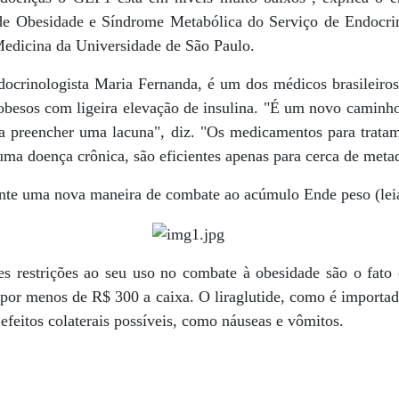
de Obesidade e Síndrome Metabólica do Serviço de Endocrin
Medicina da Universidade de São Paulo.
ocrinologista Maria Fernanda, é um dos médicos brasileiros
obesos com ligeira elevação de insulina. "É um novo caminho
a preencher uma lacuna", diz. "Os medicamentos para trata
uma doença crônica, são eficientes apenas para cerca de meta
te uma nova maneira de combate ao acúmulo Ende peso (leia
es restrições ao seu uso no combate à obesidade são o fato 
 por menos de R$ 300 a caixa. O liraglutide, como é importad
feitos colaterais possíveis, como náuseas e vômitos.