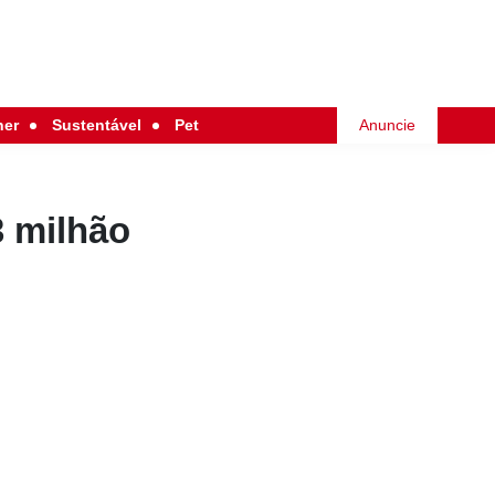
her
Sustentável
Pet
Anuncie
3 milhão