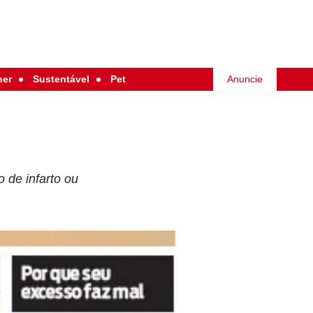
her
Sustentável
Pet
Anuncie
 de infarto ou