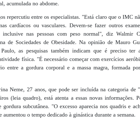
ral, acumulada no abdome.
os repercutiu entre os especialistas. "Está claro que o IMC nã
emas cardíacos ou vasculares. Devem-se fazer outros exa
a, inclusive nas pessoas com peso normal", diz Walmir C
na de Sociedades de Obesidade. Na opinião de Mauro Gui
o Paulo, as pesquisas também indicam que é preciso ter 
atividade física. "É necessário começar com exercícios aerób
brio entre a gordura corporal e a massa magra, formada po
arina Neme, 27 anos, que pode ser incluída na categoria de 
ros (leia quadro), está atenta a essas novas informações. Po
e gordura subcutânea. "O excesso aparecia nos quadris e ac
ue aumentou o tempo dedicado à ginástica durante a semana.