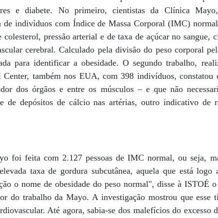
ares e diabete. No primeiro, cientistas da Clínica Mayo
a de indivíduos com Índice de Massa Corporal (IMC) normal
 colesterol, pressão arterial e de taxa de açúcar no sangue, cl
ascular cerebral. Calculado pela divisão do peso corporal pe
a para identificar a obesidade. O segundo trabalho, real
al Center, também nos EUA, com 398 indivíduos, constatou 
dor dos órgãos e entre os músculos – e que não necessa
 de depósitos de cálcio nas artérias, outro indicativo de 
yo foi feita com 2.127 pessoas de IMC normal, ou seja, 
elevada taxa de gordura subcutânea, aquela que está logo 
ção o nome de obesidade do peso normal", disse à ISTOÉ o 
or do trabalho da Mayo. A investigação mostrou que esse 
rdiovascular. Até agora, sabia-se dos malefícios do excesso