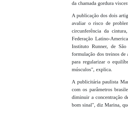
da chamada gordura visce
A publicação dos dois artig
avaliar o risco de probl
circunferência da cintur
Federação Latino-America
Instituto Runner, de Sã
formulação dos treinos de 
para regularizar o equilí
músculos", explica.
A publicitária paulista M
com os parâmetros brasilei
diminuir a concentração d
bom sinal", diz Marina, q