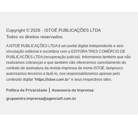
Copyright © 2026 - ISTOÉ PUBLICAÇÕES LTDA
Todos os direitos reservados.
A ISTOÉ PUBLICAÇÕES LTDA é um portal digital independente e sem
vinculação editorial e societária com a EDITORA TRES COMÉRCIO DE
PUBLICACÕES LTDA (recuperação judicial). Informamos também que não
realizamos cobranças e que também não oferecemos cancelamento do
contrato de assinatura da revista impressa de nome ISTOÉ, tampouco
autorizamos terceiros a fazê-lo, nos responsabilizamos apenas pelo
https://istoe.com.br
conteúdo digital “
” e seus respectivos sites.
|
Política de Privacidade
Assessoria de Imprensa:
grupoentre.imprensa@agenciafr.com.br