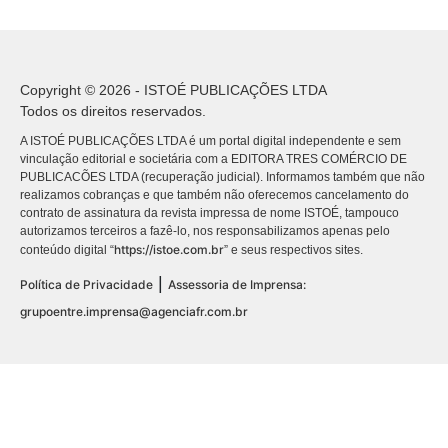
Copyright © 2026 - ISTOÉ PUBLICAÇÕES LTDA
Todos os direitos reservados.
A ISTOÉ PUBLICAÇÕES LTDA é um portal digital independente e sem
vinculação editorial e societária com a EDITORA TRES COMÉRCIO DE
PUBLICACÕES LTDA (recuperação judicial). Informamos também que não
realizamos cobranças e que também não oferecemos cancelamento do
contrato de assinatura da revista impressa de nome ISTOÉ, tampouco
autorizamos terceiros a fazê-lo, nos responsabilizamos apenas pelo
https://istoe.com.br
conteúdo digital “
” e seus respectivos sites.
|
Política de Privacidade
Assessoria de Imprensa:
grupoentre.imprensa@agenciafr.com.br