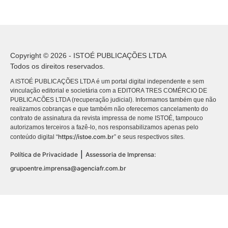
Copyright © 2026 - ISTOÉ PUBLICAÇÕES LTDA
Todos os direitos reservados.
A ISTOÉ PUBLICAÇÕES LTDA é um portal digital independente e sem
vinculação editorial e societária com a EDITORA TRES COMÉRCIO DE
PUBLICACÕES LTDA (recuperação judicial). Informamos também que não
realizamos cobranças e que também não oferecemos cancelamento do
contrato de assinatura da revista impressa de nome ISTOÉ, tampouco
autorizamos terceiros a fazê-lo, nos responsabilizamos apenas pelo
https://istoe.com.br
conteúdo digital “
” e seus respectivos sites.
|
Política de Privacidade
Assessoria de Imprensa:
grupoentre.imprensa@agenciafr.com.br