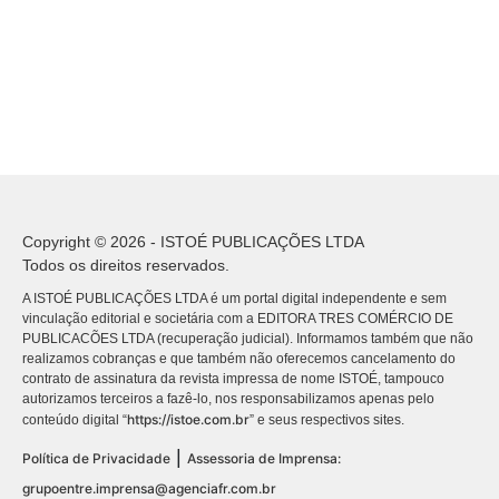
Copyright © 2026 - ISTOÉ PUBLICAÇÕES LTDA
Todos os direitos reservados.
A ISTOÉ PUBLICAÇÕES LTDA é um portal digital independente e sem
vinculação editorial e societária com a EDITORA TRES COMÉRCIO DE
PUBLICACÕES LTDA (recuperação judicial). Informamos também que não
realizamos cobranças e que também não oferecemos cancelamento do
contrato de assinatura da revista impressa de nome ISTOÉ, tampouco
autorizamos terceiros a fazê-lo, nos responsabilizamos apenas pelo
https://istoe.com.br
conteúdo digital “
” e seus respectivos sites.
|
Política de Privacidade
Assessoria de Imprensa:
grupoentre.imprensa@agenciafr.com.br