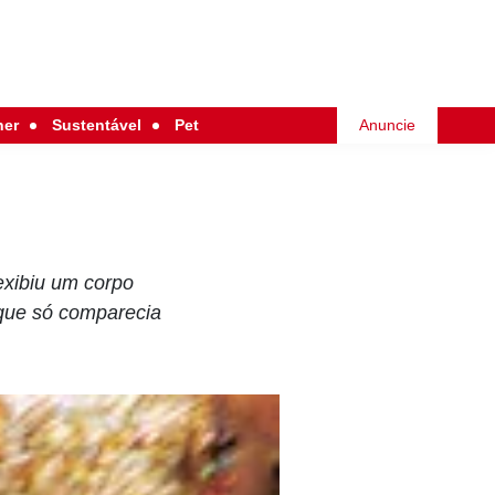
her
Sustentável
Pet
Anuncie
exibiu um corpo
que só comparecia