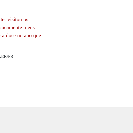
e, visitou os
 loucamente meus
ir a dose no ano que
KER/PR