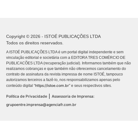
Copyright © 2026 - ISTOÉ PUBLICAÇÕES LTDA
Todos os direitos reservados.
A ISTOÉ PUBLICAÇÕES LTDA é um portal digital independente e sem
vinculação editorial e societária com a EDITORA TRES COMÉRCIO DE
PUBLICACÕES LTDA (recuperação judicial). Informamos também que não
realizamos cobranças e que também não oferecemos cancelamento do
contrato de assinatura da revista impressa de nome ISTOÉ, tampouco
autorizamos terceiros a fazê-lo, nos responsabilizamos apenas pelo
https://istoe.com.br
conteúdo digital “
” e seus respectivos sites.
|
Política de Privacidade
Assessoria de Imprensa:
grupoentre.imprensa@agenciafr.com.br