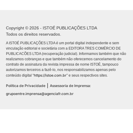
Copyright © 2026 - ISTOÉ PUBLICAÇÕES LTDA
Todos os direitos reservados.
A ISTOÉ PUBLICAÇÕES LTDA é um portal digital independente e sem
vinculação editorial e societária com a EDITORA TRES COMÉRCIO DE
PUBLICACÕES LTDA (recuperação judicial). Informamos também que não
realizamos cobranças e que também não oferecemos cancelamento do
contrato de assinatura da revista impressa de nome ISTOÉ, tampouco
autorizamos terceiros a fazê-lo, nos responsabilizamos apenas pelo
https://istoe.com.br
conteúdo digital “
” e seus respectivos sites.
|
Política de Privacidade
Assessoria de Imprensa:
grupoentre.imprensa@agenciafr.com.br