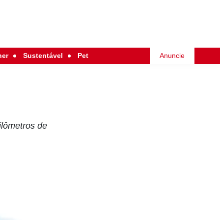
her
Sustentável
Pet
Anuncie
ilômetros de