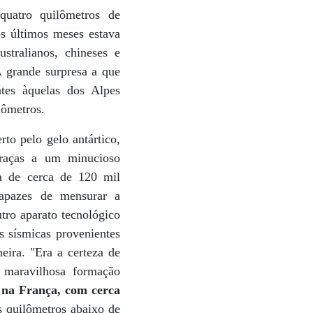
quatro quilômetros de
os últimos meses estava
stralianos, chineses e
A grande surpresa a que
ntes àquelas dos Alpes
lômetros.
to pelo gelo antártico,
 graças a um minucioso
a de cerca de 120 mil
capazes de mensurar a
utro aparato tecnológico
s sísmicas provenientes
eira. "Era a certeza de
 maravilhosa formação
 na França, com cerca
s quilômetros abaixo de