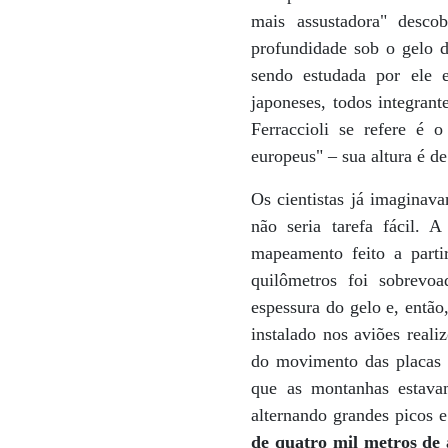
mais assustadora" desco
profundidade sob o gelo d
sendo estudada por ele e
japoneses, todos integran
Ferraccioli se refere é 
europeus" – sua altura é d
Os cientistas já imaginava
não seria tarefa fácil. 
mapeamento feito a part
quilômetros foi sobrevo
espessura do gelo e, então
instalado nos aviões reali
do movimento das placas t
que as montanhas estava
alternando grandes picos e
de quatro mil metros de 