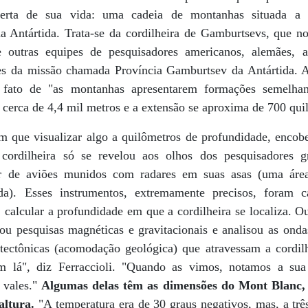
berta de sua vida: uma cadeia de montanhas situada a 
a Antártida. Trata-se da cordilheira de Gamburtsevs, que n
 outras equipes de pesquisadores americanos, alemães, au
tes da missão chamada Província Gamburtsev da Antártida. 
o fato de "as montanhas apresentarem formações semelha
e cerca de 4,4 mil metros e a extensão se aproxima de 700 qui
m que visualizar algo a quilômetros de profundidade, encober
A cordilheira só se revelou aos olhos dos pesquisadores
ir de aviões munidos com radares em suas asas (uma áre
ada). Esses instrumentos, extremamente precisos, foram 
, calcular a profundidade em que a cordilheira se localiza. O
zou pesquisas magnéticas e gravitacionais e analisou as onda
ectônicas (acomodação geológica) que atravessam a cordilh
m lá", diz Ferraccioli. "Quando as vimos, notamos a sua
 vales."
Algumas delas têm as dimensões do Mont Blanc,
altura.
"A temperatura era de 30 graus negativos, mas, a trê