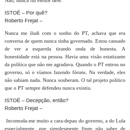
Não, nunca fui eleitor dele.
ISTOÉ
– Por quê?
Roberto Frejat
–
Nunca me iludi com o sonho do PT, achava que era
conversa de quem nunca tinha governado. Estou cansado
de ver a esquerda tirando onda de honesta. A
honestidade está na pessoa. Havia uma visão estatizante
da política que não me agradava. Quando o PT entrou no
governo, só o víamos fazendo fóruns. Na verdade, eles
não sabiam nada. Nunca souberam. O tal projeto político
que o PT sempre defendeu nunca existiu.
ISTOÉ
– Decepção, então?
Roberto Frejat
–
Incomoda-me muito a cara-depau do governo, a do Lula
especialmente, que simplesmente finge não saber de