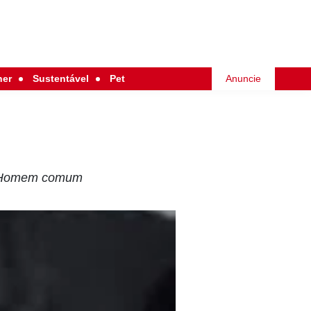
her
Sustentável
Pet
Anuncie
de Homem comum