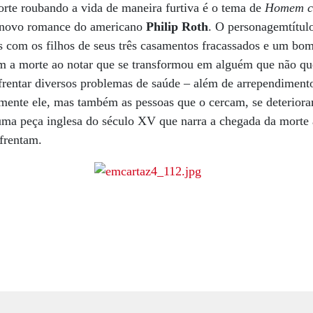
orte roubando a vida de maneira furtiva é o tema de
Homem 
, novo romance do americano
Philip Roth
. O personagemtítulo
 com os filhos de seus três casamentos fracassados e um bo
m a morte ao notar que se transformou em alguém que não que
entar diversos problemas de saúde – além de arrependimento
mente ele, mas também as pessoas que o cercam, se deterioram
a peça inglesa do século XV que narra a chegada da morte
nfrentam.