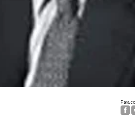
Para co