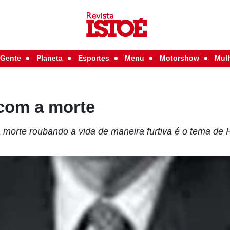
Gente
Planeta
Esportes
Menu
Motorshow
Mul
 com a morte
a morte roubando a vida de maneira furtiva é o tema 