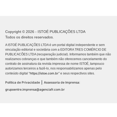
Copyright © 2026 - ISTOÉ PUBLICAÇÕES LTDA
Todos os direitos reservados.
A ISTOÉ PUBLICAÇÕES LTDA é um portal digital independente e sem
vinculação editorial e societária com a EDITORA TRES COMÉRCIO DE
PUBLICACÕES LTDA (recuperação judicial). Informamos também que não
realizamos cobranças e que também não oferecemos cancelamento do
contrato de assinatura da revista impressa de nome ISTOÉ, tampouco
autorizamos terceiros a fazê-lo, nos responsabilizamos apenas pelo
https://istoe.com.br
conteúdo digital “
” e seus respectivos sites.
|
Política de Privacidade
Assessoria de Imprensa:
grupoentre.imprensa@agenciafr.com.br