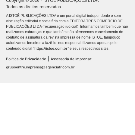
Copyright © 2026 - ISTOÉ PUBLICAÇÕES LTDA
Todos os direitos reservados.
A ISTOÉ PUBLICAÇÕES LTDA é um portal digital independente e sem
vinculação editorial e societária com a EDITORA TRES COMÉRCIO DE
PUBLICACÕES LTDA (recuperação judicial). Informamos também que não
realizamos cobranças e que também não oferecemos cancelamento do
contrato de assinatura da revista impressa de nome ISTOÉ, tampouco
autorizamos terceiros a fazê-lo, nos responsabilizamos apenas pelo
https://istoe.com.br
conteúdo digital “
” e seus respectivos sites.
|
Política de Privacidade
Assessoria de Imprensa:
grupoentre.imprensa@agenciafr.com.br