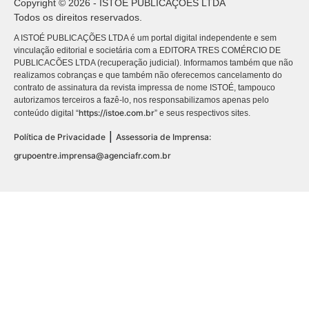
Copyright © 2026 - ISTOÉ PUBLICAÇÕES LTDA
Todos os direitos reservados.
A ISTOÉ PUBLICAÇÕES LTDA é um portal digital independente e sem
vinculação editorial e societária com a EDITORA TRES COMÉRCIO DE
PUBLICACÕES LTDA (recuperação judicial). Informamos também que não
realizamos cobranças e que também não oferecemos cancelamento do
contrato de assinatura da revista impressa de nome ISTOÉ, tampouco
autorizamos terceiros a fazê-lo, nos responsabilizamos apenas pelo
https://istoe.com.br
conteúdo digital “
” e seus respectivos sites.
|
Política de Privacidade
Assessoria de Imprensa:
grupoentre.imprensa@agenciafr.com.br