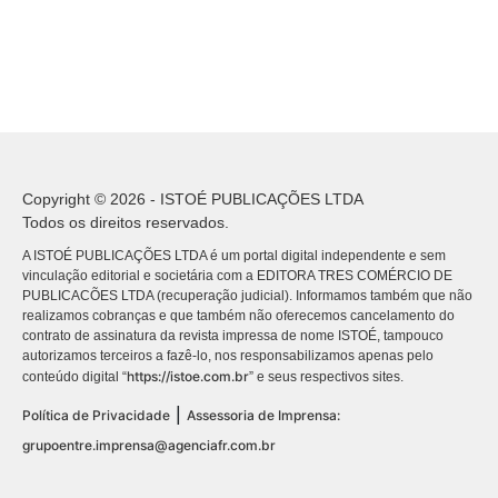
Copyright © 2026 - ISTOÉ PUBLICAÇÕES LTDA
Todos os direitos reservados.
A ISTOÉ PUBLICAÇÕES LTDA é um portal digital independente e sem
vinculação editorial e societária com a EDITORA TRES COMÉRCIO DE
PUBLICACÕES LTDA (recuperação judicial). Informamos também que não
realizamos cobranças e que também não oferecemos cancelamento do
contrato de assinatura da revista impressa de nome ISTOÉ, tampouco
autorizamos terceiros a fazê-lo, nos responsabilizamos apenas pelo
https://istoe.com.br
conteúdo digital “
” e seus respectivos sites.
|
Política de Privacidade
Assessoria de Imprensa:
grupoentre.imprensa@agenciafr.com.br