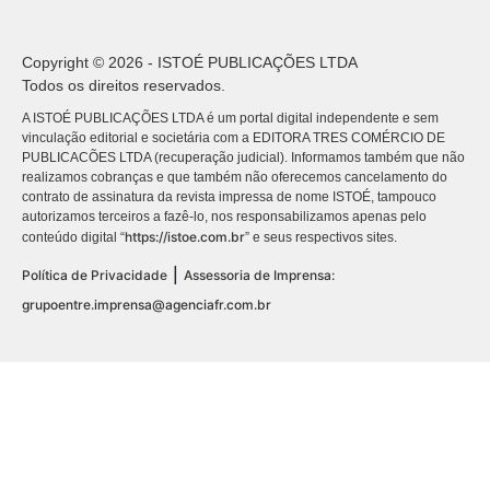
Copyright © 2026 - ISTOÉ PUBLICAÇÕES LTDA
Todos os direitos reservados.
A ISTOÉ PUBLICAÇÕES LTDA é um portal digital independente e sem
vinculação editorial e societária com a EDITORA TRES COMÉRCIO DE
PUBLICACÕES LTDA (recuperação judicial). Informamos também que não
realizamos cobranças e que também não oferecemos cancelamento do
contrato de assinatura da revista impressa de nome ISTOÉ, tampouco
autorizamos terceiros a fazê-lo, nos responsabilizamos apenas pelo
https://istoe.com.br
conteúdo digital “
” e seus respectivos sites.
|
Política de Privacidade
Assessoria de Imprensa:
grupoentre.imprensa@agenciafr.com.br