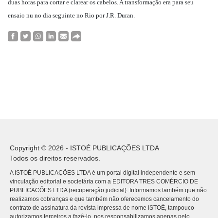
duas horas para cortar e clarear os cabelos. A transformação era para seu
ensaio nu no dia seguinte no Rio por J.R. Duran.
Copyright © 2026 - ISTOÉ PUBLICAÇÕES LTDA
Todos os direitos reservados.
A ISTOÉ PUBLICAÇÕES LTDA é um portal digital independente e sem
vinculação editorial e societária com a EDITORA TRES COMÉRCIO DE
PUBLICACÕES LTDA (recuperação judicial). Informamos também que não
realizamos cobranças e que também não oferecemos cancelamento do
contrato de assinatura da revista impressa de nome ISTOÉ, tampouco
autorizamos terceiros a fazê-lo, nos responsabilizamos apenas pelo