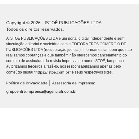
Copyright © 2026 - ISTOÉ PUBLICAÇÕES LTDA
Todos os direitos reservados.
A ISTOÉ PUBLICAÇÕES LTDA é um portal digital independente e sem
vinculação editorial e societária com a EDITORA TRES COMÉRCIO DE
PUBLICACÕES LTDA (recuperação judicial). Informamos também que não
realizamos cobranças e que também não oferecemos cancelamento do
contrato de assinatura da revista impressa de nome ISTOÉ, tampouco
autorizamos terceiros a fazê-lo, nos responsabilizamos apenas pelo
https://istoe.com.br
conteúdo digital “
” e seus respectivos sites.
|
Política de Privacidade
Assessoria de Imprensa:
grupoentre.imprensa@agenciafr.com.br