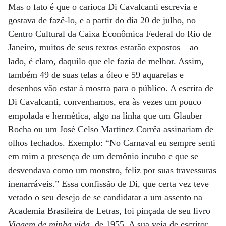
Mas o fato é que o carioca Di Cavalcanti escrevia e
gostava de fazê-lo, e a partir do dia 20 de julho, no
Centro Cultural da Caixa Econômica Federal do Rio de
Janeiro, muitos de seus textos estarão expostos – ao
lado, é claro, daquilo que ele fazia de melhor. Assim,
também 49 de suas telas a óleo e 59 aquarelas e
desenhos vão estar à mostra para o público. A escrita de
Di Cavalcanti, convenhamos, era às vezes um pouco
empolada e hermética, algo na linha que um Glauber
Rocha ou um José Celso Martinez Corrêa assinariam de
olhos fechados. Exemplo: “No Carnaval eu sempre senti
em mim a presença de um demônio íncubo e que se
desvendava como um monstro, feliz por suas travessuras
inenarráveis.” Essa confissão de Di, que certa vez teve
vetado o seu desejo de se candidatar a um assento na
Academia Brasileira de Letras, foi pinçada de seu livro
Viagem de minha vida
, de 1955. A sua veia de escritor