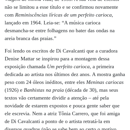
não se limitou a esse título e se confirmou novamente
com
Reminiscências líricas de um perfeito carioca
,
lançado em 1964. Leia-se: “A música carioca
desmancha-se entre folhagens no bater das ondas na
areia branca das praias.”
Foi lendo os escritos de Di Cavalcanti que a curadora
Denise Mattar se inspirou para a montagem dessa
exposição chamada
Um perfeito carioca
, a primeira
dedicada ao artista nos últimos dez anos. A mostra ganha
peso com 24 óleos inéditos, entre eles
Meninas cariocas
(1926) e
Banhistas na praia
(década de 30), mas seus
textos vão certamente dividir a atenção – até pela
novidade de estarem expostos e pouca gente saber que
ele escrevia. Nem a atriz Tônia Carrero, que foi amiga
de Di Cavalcanti a ponto de o artista retratá-la em
diversos quadros (não se sabe bem ao certo o motivo,