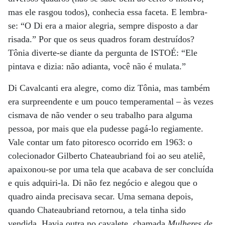
mas ele rasgou todos), conhecia essa faceta. E lembra-
se: “O Di era a maior alegria, sempre disposto a dar
risada.” Por que os seus quadros foram destruídos?
Tônia diverte-se diante da pergunta de ISTOÉ: “Ele
pintava e dizia: não adianta, você não é mulata.”
Di Cavalcanti era alegre, como diz Tônia, mas também
era surpreendente e um pouco temperamental – às vezes
cismava de não vender o seu trabalho para alguma
pessoa, por mais que ela pudesse pagá-lo regiamente.
Vale contar um fato pitoresco ocorrido em 1963: o
colecionador Gilberto Chateaubriand foi ao seu ateliê,
apaixonou-se por uma tela que acabava de ser concluída
e quis adquiri-la. Di não fez negócio e alegou que o
quadro ainda precisava secar. Uma semana depois,
quando Chateaubriand retornou, a tela tinha sido
vendida. Havia outra no cavalete, chamada
Mulheres de