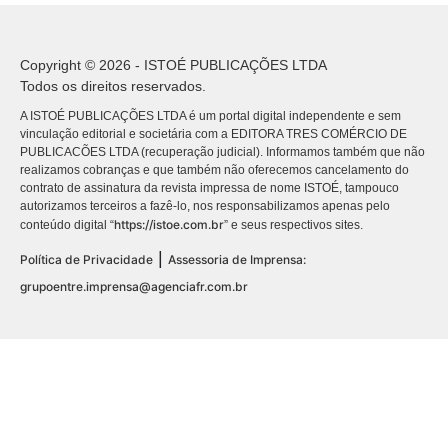
Copyright © 2026 - ISTOÉ PUBLICAÇÕES LTDA
Todos os direitos reservados.
A ISTOÉ PUBLICAÇÕES LTDA é um portal digital independente e sem
vinculação editorial e societária com a EDITORA TRES COMÉRCIO DE
PUBLICACÕES LTDA (recuperação judicial). Informamos também que não
realizamos cobranças e que também não oferecemos cancelamento do
contrato de assinatura da revista impressa de nome ISTOÉ, tampouco
autorizamos terceiros a fazê-lo, nos responsabilizamos apenas pelo
https://istoe.com.br
conteúdo digital “
” e seus respectivos sites.
|
Política de Privacidade
Assessoria de Imprensa:
grupoentre.imprensa@agenciafr.com.br