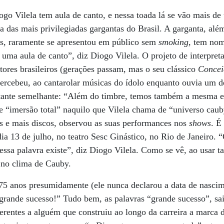
ogo Vilela tem aula de canto, e nessa toada lá se vão mais de 
ma das mais privilegiadas gargantas do Brasil. A garganta, alé
cas, raramente se apresentou em público sem
smoking
, tem no
 uma aula de canto”, diz Diogo Vilela. O projeto de interpret
ores brasileiros (gerações passam, mas o seu clássico
Concei
percebeu, ao cantarolar músicas do ídolo enquanto ouvia um 
stante semelhante: “Além do timbre, temos também a mesma e
e “imersão total” naquilo que Vilela chama de “universo caub
os e mais discos, observou as suas performances nos
shows
. É
dia 13 de julho, no teatro Sesc Ginástico, no Rio de Janeiro. 
essa palavra existe”, diz Diogo Vilela. Como se vê, ao usar t
a no clima de Cauby.
 75 anos presumidamente (ele nunca declarou a data de nascim
rande sucesso!” Tudo bem, as palavras “grande sucesso”, sa
oerentes a alguém que construiu ao longo da carreira a marca 