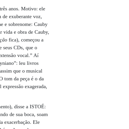
três anos. Motivo: ele
m de exuberante voz,
me e sobrenome: Cauby
ar vida e obra de Cauby,
ção
fica), começou a
de seus CDs, que o
xtensão vocal.” Aí
yniano”: leu livros
 assim que o musical
“O tom da peça é o da
al expressão exagerada,
ento), disse a ISTOÉ:
indo de sua boca, soam
da exacerbação. Ele