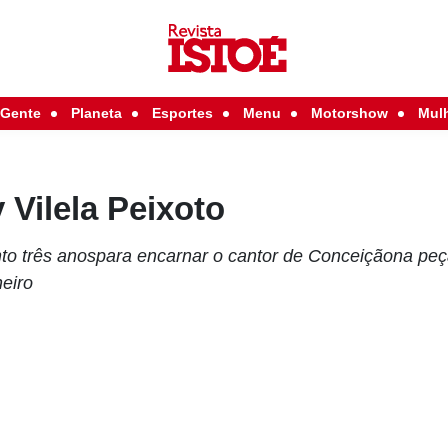
Gente
Planeta
Esportes
Menu
Motorshow
Mul
Vilela Peixoto
nto três anospara encarnar o cantor de Conceiçãona pe
neiro