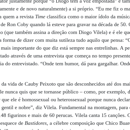
ator justamente porque “o Diogo tem a voz empostada” e ta
amente e de novo naturalmente) a si próprio. “Eu me fiz o ma
 a quem a revista
Time
classifica como o maior ídolo da música
e Ron Coby quando lá esteve para gravar na década de 50. O
ho (que também assina a direção com Diogo Vilela) e é ele q
 forma de dizer com muita sutileza tudo aquilo que pensa: “
 mais importante do que diz está sempre nas entrelinhas. A pe
tado através de uma entrevista que começa no tempo presente
a do entrevistado. “Onde tem humor, dá para gargalhar. Onde
s da vida de Cauby Peixoto que são desconhecidos até dos mai
le nunca quis que se tornasse público – como, por exemplo, d
r que ele é homossexual ou heterossexual porque nunca decla
gentil e nobre”, diz Vilela. Fundamental na montagem, para 
48 figurinos e mais de 60 perucas. Vilela canta 15 canções
 esquece de
Bastidores
, a célebre composição que Chico Buar