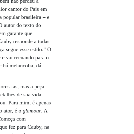
mbém não perdeu a
ior cantor do País em
 popular brasileira – e
 autor do texto do
uem garante que
Cauby responde a todas
ça segue esse estilo.” O
 e vai recuando para o
 há melancolia, dá
ores fãs, mas a peça
etalhes de sua vida
rou. Para mim, é apenas
o ator, é o
glamour
. A
. Começa com
que fez para Cauby, na