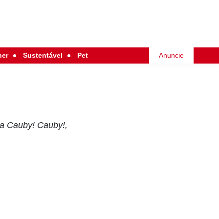
her
Sustentável
Pet
Anuncie
ça Cauby! Cauby!,