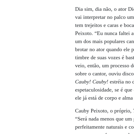
Dia sim, dia não, o ator Di
vai interpretar no palco u
tem trejeitos e caras e bo
Peixoto. “Eu nunca faltei a
um dos mais populares cant
brotar no ator quando ele 
timbre de suas vozes é ba
veio, então, um processo d
sobre o cantor, ouviu disc
Cauby! Cauby!
estréia no 
espetaculosidade, se é que 
ele já está de corpo e alm
Cauby Peixoto, o próprio,
“Será nada menos que um g
perfeitamente naturais e c