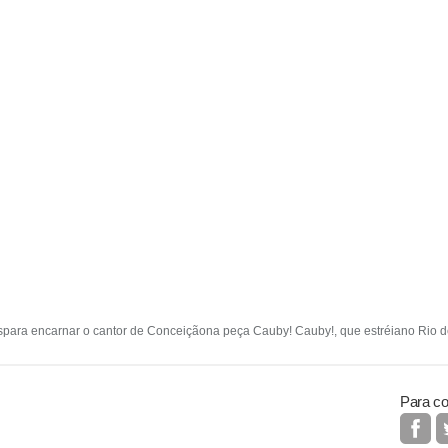
ospara encarnar o cantor de Conceiçãona peça Cauby! Cauby!, que estréiano Rio de
Para co