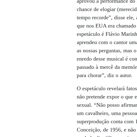
aprovou a performance do 
chance de elogiar (merecid
tempo recorde”, disse ele,
que nos EUA era chamado d
espetáculo é Flávio Marin
aprendeu com o cantor uma
as nossas perguntas, mas o
enredo desse musical é con
passado à mercê da memóri
para chorar”, diz o autor.
O espetáculo revelará fato
não pretende expor o que e
sexual. “Não posso afirma
um cavalheiro, uma pessoa 
superprodução conta com 1
Conceição, de 1956, e não