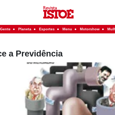
Gente
Planeta
Esportes
Menu
Motorshow
Mul
e a Previdência