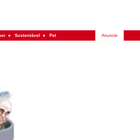
her
Sustentável
Pet
Anuncie