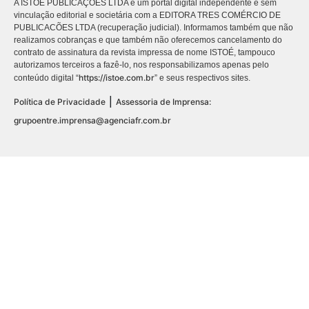
A ISTOÉ PUBLICAÇÕES LTDA é um portal digital independente e sem
vinculação editorial e societária com a EDITORA TRES COMÉRCIO DE
PUBLICACÕES LTDA (recuperação judicial). Informamos também que não
realizamos cobranças e que também não oferecemos cancelamento do
contrato de assinatura da revista impressa de nome ISTOÉ, tampouco
autorizamos terceiros a fazê-lo, nos responsabilizamos apenas pelo
https://istoe.com.br
conteúdo digital “
” e seus respectivos sites.
|
Política de Privacidade
Assessoria de Imprensa:
grupoentre.imprensa@agenciafr.com.br