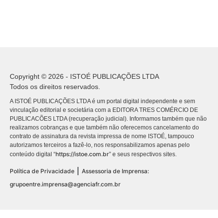
Copyright © 2026 - ISTOÉ PUBLICAÇÕES LTDA
Todos os direitos reservados.
A ISTOÉ PUBLICAÇÕES LTDA é um portal digital independente e sem
vinculação editorial e societária com a EDITORA TRES COMÉRCIO DE
PUBLICACÕES LTDA (recuperação judicial). Informamos também que não
realizamos cobranças e que também não oferecemos cancelamento do
contrato de assinatura da revista impressa de nome ISTOÉ, tampouco
autorizamos terceiros a fazê-lo, nos responsabilizamos apenas pelo
https://istoe.com.br
conteúdo digital “
” e seus respectivos sites.
|
Política de Privacidade
Assessoria de Imprensa:
grupoentre.imprensa@agenciafr.com.br