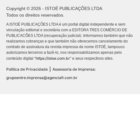
Copyright © 2026 - ISTOÉ PUBLICAÇÕES LTDA
Todos os direitos reservados.
A ISTOÉ PUBLICAÇÕES LTDA é um portal digital independente e sem
vinculação editorial e societária com a EDITORA TRES COMÉRCIO DE
PUBLICACÕES LTDA (recuperação judicial). Informamos também que não
realizamos cobranças e que também não oferecemos cancelamento do
contrato de assinatura da revista impressa de nome ISTOÉ, tampouco
autorizamos terceiros a fazê-lo, nos responsabilizamos apenas pelo
https://istoe.com.br
conteúdo digital “
” e seus respectivos sites.
|
Política de Privacidade
Assessoria de Imprensa:
grupoentre.imprensa@agenciafr.com.br