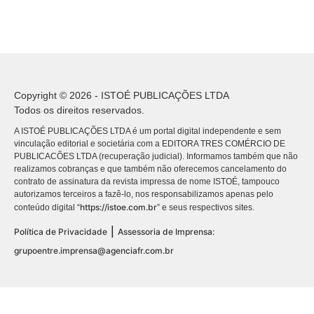
Copyright © 2026 - ISTOÉ PUBLICAÇÕES LTDA
Todos os direitos reservados.
A ISTOÉ PUBLICAÇÕES LTDA é um portal digital independente e sem
vinculação editorial e societária com a EDITORA TRES COMÉRCIO DE
PUBLICACÕES LTDA (recuperação judicial). Informamos também que não
realizamos cobranças e que também não oferecemos cancelamento do
contrato de assinatura da revista impressa de nome ISTOÉ, tampouco
autorizamos terceiros a fazê-lo, nos responsabilizamos apenas pelo
https://istoe.com.br
conteúdo digital “
” e seus respectivos sites.
|
Política de Privacidade
Assessoria de Imprensa:
grupoentre.imprensa@agenciafr.com.br