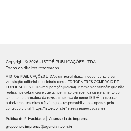
Copyright © 2026 - ISTOÉ PUBLICAÇÕES LTDA
Todos os direitos reservados.
A ISTOÉ PUBLICAÇÕES LTDA é um portal digital independente e sem
vinculação editorial e societária com a EDITORA TRES COMÉRCIO DE
PUBLICACÕES LTDA (recuperação judicial). Informamos também que não
realizamos cobranças e que também não oferecemos cancelamento do
contrato de assinatura da revista impressa de nome ISTOÉ, tampouco
autorizamos terceiros a fazê-lo, nos responsabilizamos apenas pelo
https://istoe.com.br
conteúdo digital “
” e seus respectivos sites.
|
Política de Privacidade
Assessoria de Imprensa:
grupoentre.imprensa@agenciafr.com.br