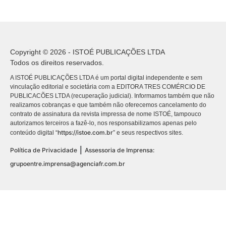
Copyright © 2026 - ISTOÉ PUBLICAÇÕES LTDA
Todos os direitos reservados.
A ISTOÉ PUBLICAÇÕES LTDA é um portal digital independente e sem
vinculação editorial e societária com a EDITORA TRES COMÉRCIO DE
PUBLICACÕES LTDA (recuperação judicial). Informamos também que não
realizamos cobranças e que também não oferecemos cancelamento do
contrato de assinatura da revista impressa de nome ISTOÉ, tampouco
autorizamos terceiros a fazê-lo, nos responsabilizamos apenas pelo
https://istoe.com.br
conteúdo digital “
” e seus respectivos sites.
|
Política de Privacidade
Assessoria de Imprensa:
grupoentre.imprensa@agenciafr.com.br