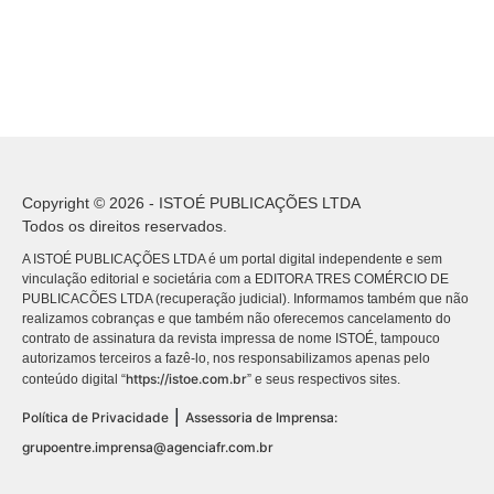
Copyright © 2026 - ISTOÉ PUBLICAÇÕES LTDA
Todos os direitos reservados.
A ISTOÉ PUBLICAÇÕES LTDA é um portal digital independente e sem
vinculação editorial e societária com a EDITORA TRES COMÉRCIO DE
PUBLICACÕES LTDA (recuperação judicial). Informamos também que não
realizamos cobranças e que também não oferecemos cancelamento do
contrato de assinatura da revista impressa de nome ISTOÉ, tampouco
autorizamos terceiros a fazê-lo, nos responsabilizamos apenas pelo
https://istoe.com.br
conteúdo digital “
” e seus respectivos sites.
|
Política de Privacidade
Assessoria de Imprensa:
grupoentre.imprensa@agenciafr.com.br