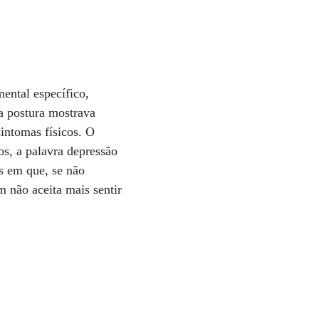
ental específico,
ia postura mostrava
sintomas físicos. O
os, a palavra depressão
s em que, se não
 não aceita mais sentir