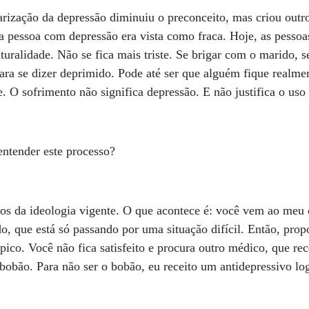
arização da depressão diminuiu o preconceito, mas criou outr
 a pessoa com depressão era vista como fraca. Hoje, as pesso
uralidade. Não se fica mais triste. Se brigar com o marido, s
ara se dizer deprimido. Pode até ser que alguém fique realm
te. O sofrimento não significa depressão. E não justifica o u
ntender este processo?
os da ideologia vigente. O que acontece é: você vem ao meu 
o, que está só passando por uma situação difícil. Então, pr
co. Você não fica satisfeito e procura outro médico, que rec
bobão. Para não ser o bobão, eu receito um antidepressivo lo