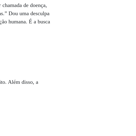
er chamada de doença,
adas.” Dou uma desculpa
rção humana. É a busca
ito. Além disso, a