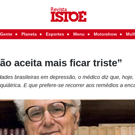
Gente
Planeta
Esportes
Menu
Motorshow
Mul
 aceita mais ficar triste”
des brasileiras em depressão, o médico diz que, hoje, 
uiátrica. E que prefere-se recorrer aos remédios a enca