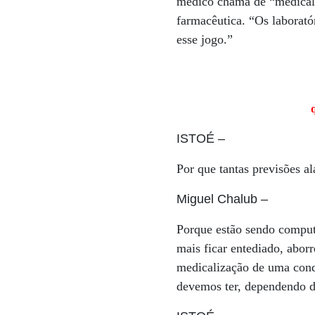
médico chama de “medicaliz
farmacêutica. “Os laborató
esse jogo.”
ISTOÉ
–
Por que tantas previsões 
Miguel Chalub
–
Porque estão sendo computa
mais ficar entediado, abor
medicalização de uma cond
devemos ter, dependendo d