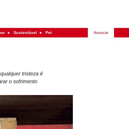
her
Sustentável
Pet
Anuncie
qualquer tristeza é
rar o sofrimento