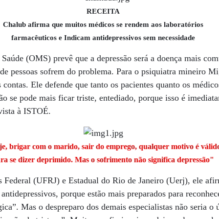
RECEITA
Chalub afirma que muitos médicos se rendem aos laboratórios
farmacêuticos e Indicam antidepressivos sem necessidade
 Saúde (OMS) prevê que a depressão será a doença mais c
 de pessoas sofrem do problema. Para o psiquiatra mineiro Mi
 contas. Ele defende que tanto os pacientes quanto os médic
ão se pode mais ficar triste, entediado, porque isso é imedia
vista à ISTOÉ.
e, brigar com o marido, sair do emprego, qualquer motivo é válid
ra se dizer deprimido. Mas o sofrimento não significa depressão"
s Federal (UFRJ) e Estadual do Rio de Janeiro (Uerj), ele afi
antidepressivos, porque estão mais preparados para reconhece
ógica”. Mas o despreparo dos demais especialistas não seria o