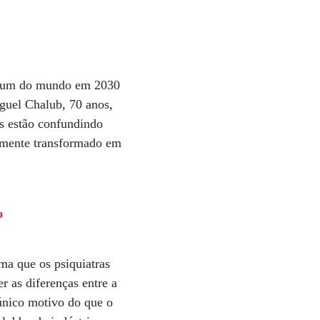
omum do mundo em 2030
guel Chalub, 70 anos,
os estão confundindo
tamente transformado em
o
rma que os psiquiatras
r as diferenças entre a
 único motivo do que o