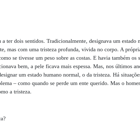
 a ter dois sentidos. Tradicionalmente, designava um estado m
ste, mas com uma tristeza profunda, vivida no corpo. A própr
, como se tivesse um peso sobre as costas. E havia também os 
cionava bem, a pele ficava mais espessa. Mas, nos últimos an
esignar um estado humano normal, o da tristeza. Há situaçõe
oblema – como quando se perde um ente querido. Mas o homem
mo a tristeza.
ça?