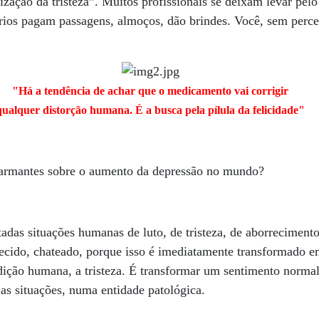
ação da tristeza”. Muitos profissionais se deixam levar pelo
rios pagam passagens, almoços, dão brindes. Você, sem perce
"Há a tendência de achar que o medicamento vai corrigir
qualquer distorção humana. É a busca pela pílula da felicidade"
alarmantes sobre o aumento da depressão no mundo?
das situações humanas de luto, de tristeza, de aborrecimento
recido, chateado, porque isso é imediatamente transformado e
ição humana, a tristeza. É transformar um sentimento normal
as situações, numa entidade patológica.