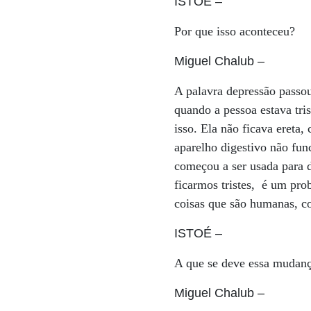
ISTOÉ
–
Por que isso aconteceu?
Miguel Chalub
–
A palavra depressão passou
quando a pessoa estava tri
isso. Ela não ficava ereta
aparelho digestivo não fun
começou a ser usada para d
ficarmos tristes, é um pr
coisas que são humanas, co
ISTOÉ
–
A que se deve essa mudan
Miguel Chalub
–