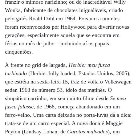
franzir o mimoso narizinho; ou do inacreditável Willy
Wonka, fabricante de chocolates inigualáveis, criado
pelo galês Roald Dahl em 1964. Pois um a um eles
foram reconvocados por Hollywood para divertir novas
gerações, especialmente aquela que se encontra em
férias no mês de julho – incluindo aí os papais
cinquentões.
À frente no grid de largada,
Herbie: meu fusca
turbinado
(Herbie: fully loaded, Estados Unidos, 2005),
que estréia na sexta-feira 15, traz de volta o Volkswagen
sedan 1963 de número 53, ídolo das matinês. O
simpático carrinho, em seu quinto filme desde
Se meu
fusca falasse
, de 1968, começa abandonado em um
ferro-velho. Uma carta deixada no porta-luvas dá a dica:
trata-se de um carro especial. A nova dona é Maggie
Peyton (Lindsay Lohan, de
Garotas malvadas
), um