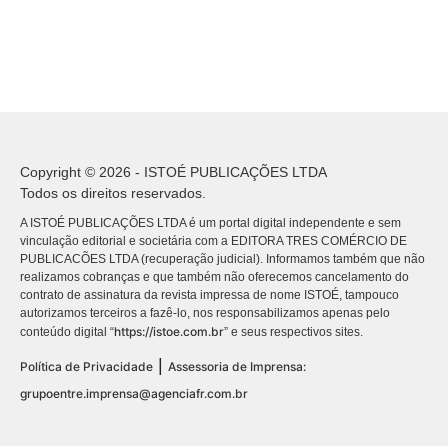
Copyright © 2026 - ISTOÉ PUBLICAÇÕES LTDA
Todos os direitos reservados.
A ISTOÉ PUBLICAÇÕES LTDA é um portal digital independente e sem
vinculação editorial e societária com a EDITORA TRES COMÉRCIO DE
PUBLICACÕES LTDA (recuperação judicial). Informamos também que não
realizamos cobranças e que também não oferecemos cancelamento do
contrato de assinatura da revista impressa de nome ISTOÉ, tampouco
autorizamos terceiros a fazê-lo, nos responsabilizamos apenas pelo
https://istoe.com.br
conteúdo digital “
” e seus respectivos sites.
|
Política de Privacidade
Assessoria de Imprensa:
grupoentre.imprensa@agenciafr.com.br