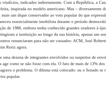
 vitalícios, indicados indiretamente. Com a República, a Cas
 eleita, inspirada no modelo americano. Mas – diversamente 
i mais um dique conservador ao voto popular do que expressã
aneceu essencialmente imobilista durante o período democrát
ção de 1988, embora tenha conhecido grandes oradores à époc
tingiram a instituição ao longo da sua história, apenas um se
outros renunciaram para não ser cassados: ACM, José Robert
im Roriz agora.
e uma dezena de integrantes envolvidos ou suspeitos de env
sa age como se não fosse com ela. O fato de mais de 13% dos
 agrava o problema. O dilema está colocado: ou o Senado se 
ira popular.