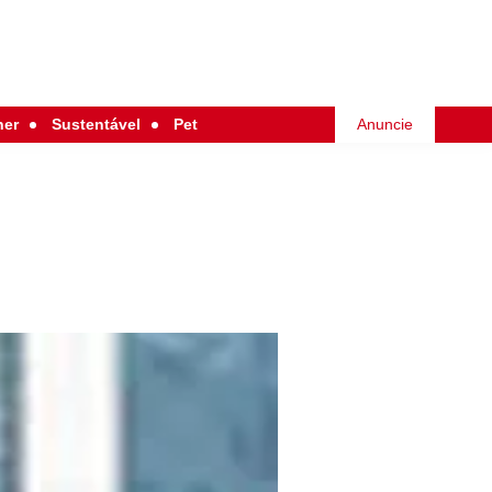
her
Sustentável
Pet
Anuncie