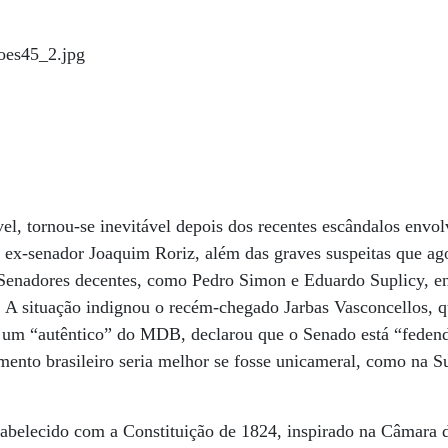
el, tornou-se inevitável depois dos recentes escândalos envo
 ex-senador Joaquim Roriz, além das graves suspeitas que ag
Senadores decentes, como Pedro Simon e Eduardo Suplicy, ent
 A situação indignou o recém-chegado Jarbas Vasconcellos, q
 um “autêntico” do MDB, declarou que o Senado está “fedend
mento brasileiro seria melhor se fosse unicameral, como na 
tabelecido com a Constituição de 1824, inspirado na Câmara d