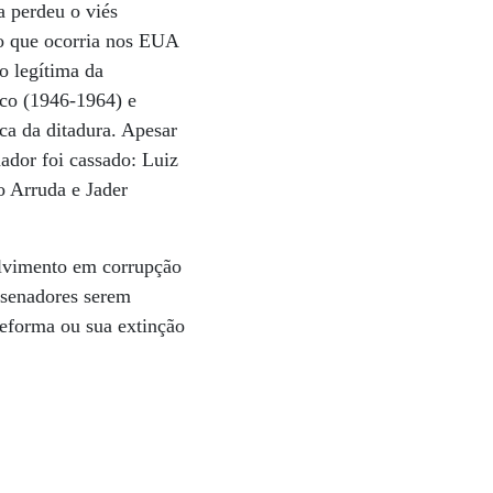
a perdeu o viés
do que ocorria nos EUA
o legítima da
ico (1946-1964) e
a da ditadura. Apesar
nador foi cassado: Luiz
o Arruda e Jader
olvimento em corrupção
 senadores serem
reforma ou sua extinção