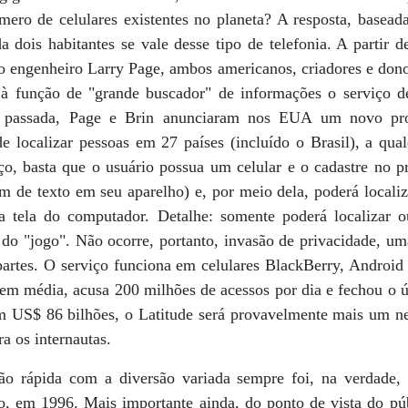
ero de celulares existentes no planeta? A resposta, basead
a dois habitantes se vale desse tipo de telefonia. A partir d
 engenheiro Larry Page, ambos americanos, criadores e donos
e à função de "grande buscador" de informações o serviço 
a passada, Page e Brin anunciaram nos EUA um novo pr
e localizar pessoas em 27 países (incluído o Brasil), a qua
viço, basta que o usuário possua um celular e o cadastre no
 de texto em seu aparelho) e, por meio dela, poderá localiz
 tela do computador. Detalhe: somente poderá localizar o
 do "jogo". Não ocorre, portanto, invasão de privacidade, um
 partes. O serviço funciona em celulares BlackBerry, Androi
em média, acusa 200 milhões de acessos por dia e fechou o ú
 US$ 86 bilhões, o Latitude será provavelmente mais um ne
ra os internautas.
o rápida com a diversão variada sempre foi, na verdade,
, em 1996. Mais importante ainda, do ponto de vista do públ