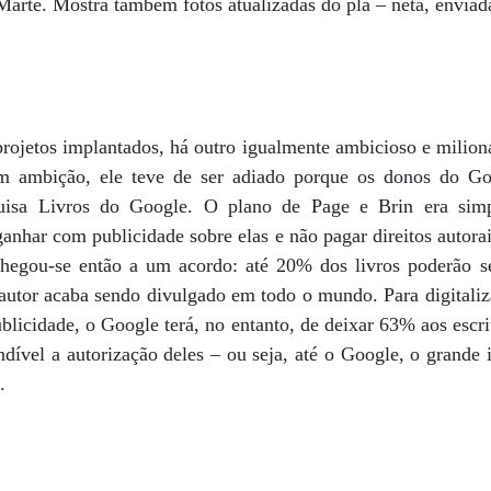
Marte. Mostra também fotos atualizadas do pla – neta, envia
 projetos implantados, há outro igualmente ambicioso e milion
m ambição, ele teve de ser adiado porque os donos do Go
quisa Livros do Google. O plano de Page e Brin era sim
ganhar com publicidade sobre elas e não pagar direitos autora
hegou-se então a um acordo: até 20% dos livros poderão se
autor acaba sendo divulgado em todo o mundo. Para digitalizar
blicidade, o Google terá, no entanto, de deixar 63% aos escrit
ndível a autorização deles – ou seja, até o Google, o grande
.