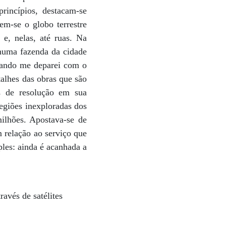
rincípios, destacam-se
em-se o globo terrestre
 e, nelas, até ruas. Na
numa fazenda da cidade
quando me deparei com o
talhes das obras que são
s de resolução em sua
egiões inexploradas dos
lhões. Apostava-se de
 relação ao serviço que
ples: ainda é acanhada a
ravés de satélites