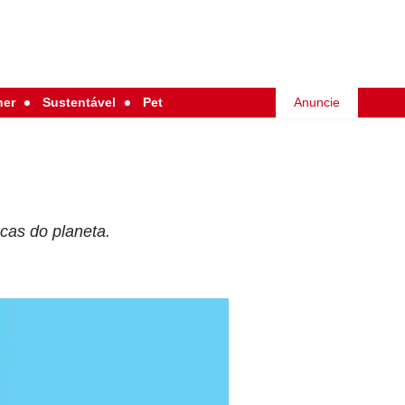
her
Sustentável
Pet
Anuncie
scas do planeta.