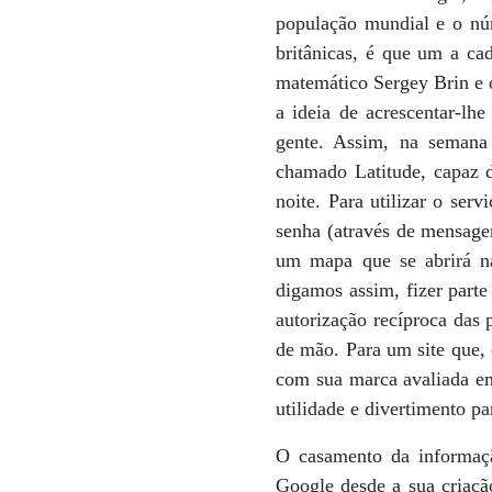
população mundial e o núm
britânicas, é que um a cad
matemático Sergey Brin e o
a ideia de acrescentar-lh
gente. Assim, na seman
chamado Latitude, capaz d
noite. Para utilizar o ser
senha (através de mensagem
um mapa que se abrirá na
digamos assim, fizer parte
autorização recíproca das
de mão. Para um site que, 
com sua marca avaliada em
utilidade e divertimento pa
O casamento da informaçã
Google desde a sua criação