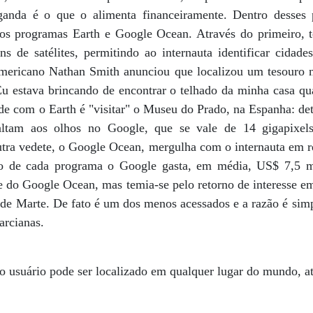
ganda é o que o alimenta financeiramente. Dentro desses p
os programas Earth e Google Ocean. Através do primeiro, t
 de satélites, permitindo ao internauta identificar cidades
americano Nathan Smith anunciou que localizou um tesouro 
Eu estava brincando de encontrar o telhado da minha casa 
ade com o Earth é "visitar" o Museu do Prado, na Espanha: de
saltam aos olhos no Google, que se vale de 14 gigapixel
outra vedete, o Google Ocean, mergulha com o internauta em r
o de cada programa o Google gasta, em média, US$ 7,5 mi
e do Google Ocean, mas temia-se pelo retorno de interesse em
o de Marte. De fato é um dos menos acessados e a razão é sim
arcianas.
 o usuário pode ser localizado em qualquer lugar do mundo, at