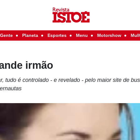
Gente
Planeta
Esportes
Menu
Motorshow
Mul
rande irmão
r, tudo é controlado - e revelado - pelo maior site de bu
ternautas