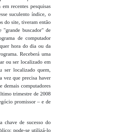
a em recentes pesquisas
esse suculento índice, o
 do site, tiveram então
de "grande buscador" de
ograma de computador
lquer hora do dia ou da
 programa. Receberá uma
ar ou ser localizado em
u ser localizado quem,
a vez que precisa haver
d e demais computadores
ltimo trimestre de 2008
gócio promissor – e de
 a chave de sucesso do
ico: pode-se utilizá-lo