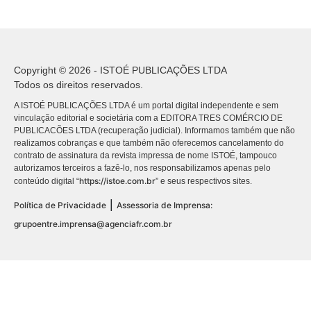
Copyright © 2026 - ISTOÉ PUBLICAÇÕES LTDA
Todos os direitos reservados.
A ISTOÉ PUBLICAÇÕES LTDA é um portal digital independente e sem
vinculação editorial e societária com a EDITORA TRES COMÉRCIO DE
PUBLICACÕES LTDA (recuperação judicial). Informamos também que não
realizamos cobranças e que também não oferecemos cancelamento do
contrato de assinatura da revista impressa de nome ISTOÉ, tampouco
autorizamos terceiros a fazê-lo, nos responsabilizamos apenas pelo
https://istoe.com.br
conteúdo digital “
” e seus respectivos sites.
|
Política de Privacidade
Assessoria de Imprensa:
grupoentre.imprensa@agenciafr.com.br