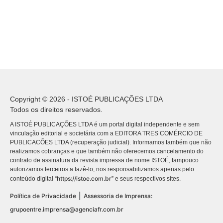
Copyright © 2026 - ISTOÉ PUBLICAÇÕES LTDA
Todos os direitos reservados.
A ISTOÉ PUBLICAÇÕES LTDA é um portal digital independente e sem
vinculação editorial e societária com a EDITORA TRES COMÉRCIO DE
PUBLICACÕES LTDA (recuperação judicial). Informamos também que não
realizamos cobranças e que também não oferecemos cancelamento do
contrato de assinatura da revista impressa de nome ISTOÉ, tampouco
autorizamos terceiros a fazê-lo, nos responsabilizamos apenas pelo
https://istoe.com.br
conteúdo digital “
” e seus respectivos sites.
|
Política de Privacidade
Assessoria de Imprensa:
grupoentre.imprensa@agenciafr.com.br